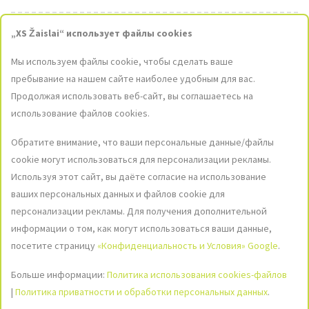
„XS Žaislai“ использует файлы cookies
Контакты
Мы используем файлы cookie, чтобы сделать ваше
Магазины
пребывание на нашем сайте наиболее удобным для вас.
Продолжая использовать веб-сайт, вы соглашаетесь на
Связаться С Нами
использование файлов cookies.
elparduotuve@xszaislai.lt
Обратите внимание, что ваши персональные данные/файлы
+370 610 22600
9:00-17:00
cookie могут использоваться для персонализации рекламы.
Используя этот сайт, вы даёте согласие на использование
ваших персональных данных и файлов cookie для
Социальные сети
персонализации рекламы. Для получения дополнительной
Присоединитесь к нашим социальным сетям, чтобы быть в курсе
информации о том, как могут использоваться ваши данные,
последних новостей и акций!
посетите страницу
«Конфиденциальность и Условия» Google
.
Изображение
Изображение
Изображение
Больше информации:
Политика использования cookies-файлов
не
не
не
найдено
найдено
найдено
|
Политика приватности и обработки персональных данных
.
Social