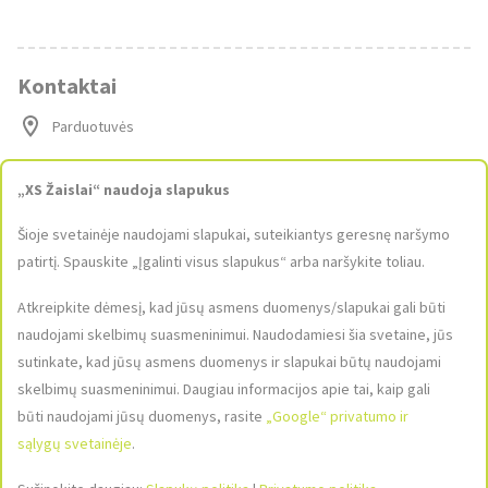
Kontaktai
Parduotuvės
Susisiekite su mumis
„XS Žaislai“ naudoja slapukus
elparduotuve@xszaislai.lt
Šioje svetainėje naudojami slapukai, suteikiantys geresnę naršymo
+370 610 22600
patirtį. Spauskite „Įgalinti visus slapukus“ arba naršykite toliau.
9:00-17:00
Atkreipkite dėmesį, kad jūsų asmens duomenys/slapukai gali būti
naudojami skelbimų suasmeninimui. Naudodamiesi šia svetaine, jūs
Socialiniai tinklai
sutinkate, kad jūsų asmens duomenys ir slapukai būtų naudojami
Sekite mus socialiniuose tinkluose ir sužinokite apie naujausias
skelbimų suasmeninimui. Daugiau informacijos apie tai, kaip gali
prekes ir akcijas!
būti naudojami jūsų duomenys, rasite
„Google“ privatumo ir
sąlygų svetainėje
.
Paveikslėlis
Paveikslėlis
Paveikslėlis
nerastas
nerastas
nerastas