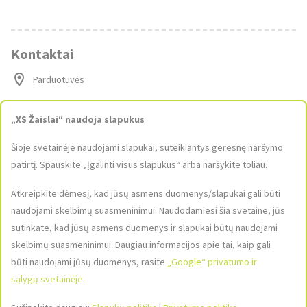
Kontaktai
Parduotuvės
Susisiekite su mumis
„XS Žaislai“ naudoja slapukus
elparduotuve@xszaislai.lt
Šioje svetainėje naudojami slapukai, suteikiantys geresnę naršymo
+370 610 22600
patirtį. Spauskite „Įgalinti visus slapukus“ arba naršykite toliau.
9:00-17:00
Atkreipkite dėmesį, kad jūsų asmens duomenys/slapukai gali būti
naudojami skelbimų suasmeninimui. Naudodamiesi šia svetaine, jūs
Socialiniai tinklai
sutinkate, kad jūsų asmens duomenys ir slapukai būtų naudojami
Sekite mus socialiniuose tinkluose ir sužinokite apie naujausias
skelbimų suasmeninimui. Daugiau informacijos apie tai, kaip gali
prekes ir akcijas!
būti naudojami jūsų duomenys, rasite
„Google“ privatumo ir
sąlygų svetainėje
.
Paveikslėlis
Paveikslėlis
Paveikslėlis
nerastas
nerastas
nerastas